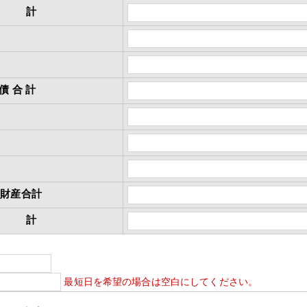
合 計
債 合 計
味財産合計
合 計
最短日を希望の場合は空白にしてください。