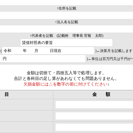
↑住所を記載
↑法人名を記載
↑代表者を記載 (記載例 理事長 官報 太郎)
(
)←決算月を記載します
)←単位は百万円又は千円が
金額は切捨て・四捨五入等で処理します。
合計と各科目の足し算があわなくても問題ありません。
欠損金額には△を数字の前に付けてください
↓
目
金 額