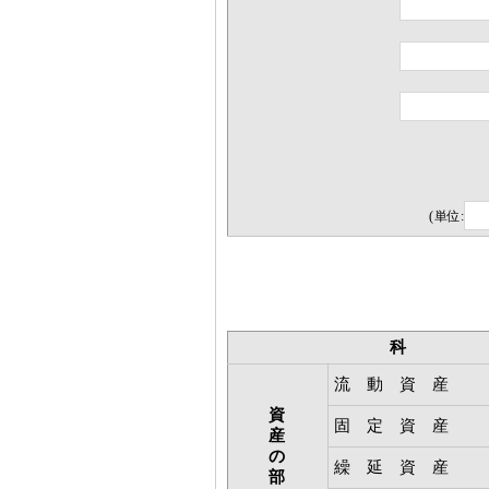
(単位:
科 
流 動 資 産
資
固 定 資 産
産
の
繰 延 資 産
部