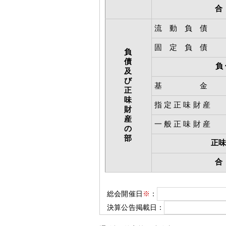
流 動 負 債
固 定 負 債
負
債
負 
及
び
基 金
正
味
指 定 正 味 財 産
財
産
一 般 正 味 財 産
の
部
正
総会開催日
※
：
決算公告掲載日：