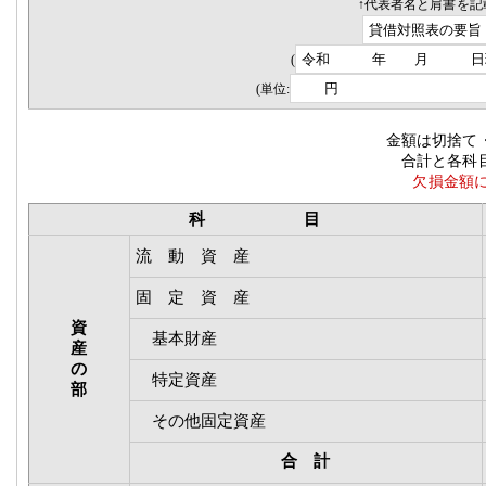
↑代表者名と肩書を記
(
(単位:
金額は切捨て
合計と各科目の足し算
欠損金額には△
科 目
流 動 資 産
固 定 資 産
資
基本財産
産
の
特定資産
部
その他固定資産
合 計