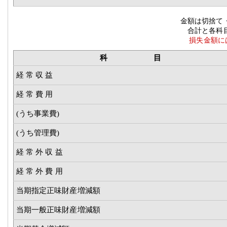
金額は切捨て
合計と各科目の足し算
損失金額には△
科 目
経 常 収 益
経 常 費 用
(うち事業費)
(うち管理費)
経 常 外 収 益
経 常 外 費 用
当期指定正味財産増減額
当期一般正味財産増減額