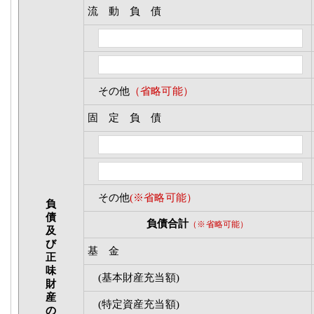
流 動 負 債
その他
（省略可能）
固 定 負 債
その他
(※省略可能）
負
債
負債合計
（※省略可能）
及
び
基 金
正
味
(基本財産充当額)
財
産
(特定資産充当額)
の