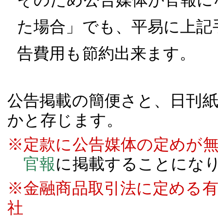
た場合」でも、平易に上記
告費用も節約出来ます。
公告掲載の簡便さと、日刊
かと存じます。
※定款に公告媒体の定めが
官報
に掲載することにな
※金融商品取引法に定める
社