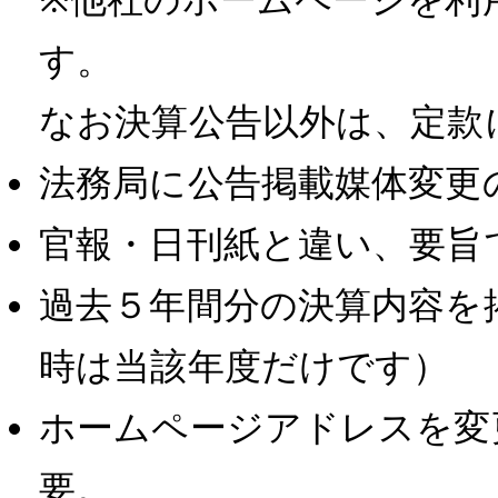
す。
なお決算公告以外は、定款
法務局に公告掲載媒体変更
官報・日刊紙と違い、要旨
過去５年間分の決算内容を
時は当該年度だけです）
ホームページアドレスを変
要。