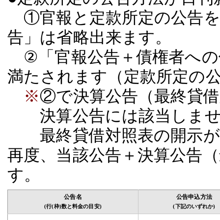
①官報と定款所定の公告を
告」は省略出来ます。
②「官報公告＋債権者への
満たされます（定款所定の
※
②で決算公告（最終貸借
決算公告には該当しませ
最終貸借対照表の開示が義
再度、当該公告＋決算公告
す。
公告名
公告申込方法
(行(枠)数と料金の目安)
(下記のいずれか)