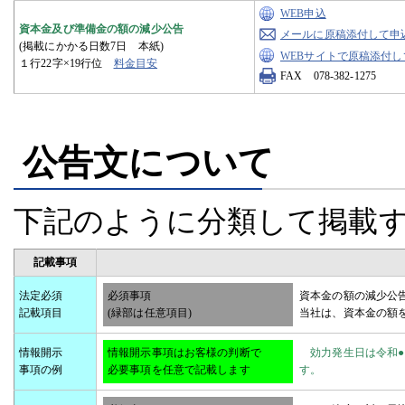
WEB申込
資本金及び準備金の額の減少公告
メールに原稿添付して申
(掲載にかかる日数7日 本紙)
WEBサイトで原稿添付し
１行22字×19行位
料金目安
FAX 078-382-1275
公告文について
下記のように分類して掲載
記載事項
法定必須
必須事項
資本金の額の減少公
記載項目
(緑部は任意項目)
当社は、資本金の額を
情報開示
情報開示事項はお客様の判断で
効力発生日は令和●●
事項の例
必要事項を任意で記載します
す。