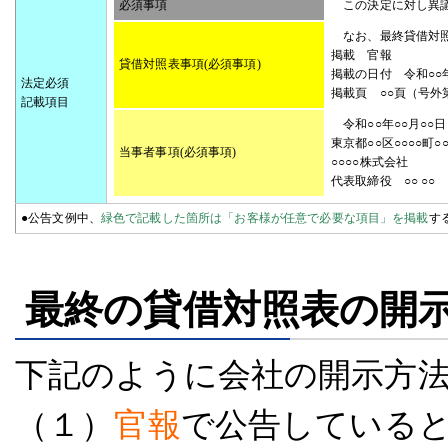
必須事項
この決定に対し異議
なお、最終貸借対照
掲載 
貸借対照表事項(必須事項)
掲載の日付 令和○
法定必須
掲載頁 ○○頁（号外
記載項目
令和○○年
東京都○○区○○
当事者事項(必須事項)
○○○○株式会社
代表取締役 ○○ ○○
●公告文例中、
緑色で記載した箇所は「お客様が任意で必要な項目」を掲載
す
最終の貸借対照表の開
下記のように会社の開示方
（１）
官報
で公告している