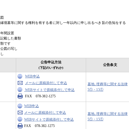
取図
無縁墳墓等に関する権利を有する者に対し一年以内に申し出るべき旨の告知をする
年間設置
を記載した書類
書類です
び公図の写し
写し
公告申込方法
公告条文
(下記のいずれか)
WEB申込
メールに原稿添付して申込
墓地､埋葬等に関する法律
5①・15①
WEBサイトで原稿添付して申込
FAX 078-382-1275
WEB申込
メールに原稿添付して申込
墓地､埋葬等に関する法律
5①・15①
WEBサイトで原稿添付して申込
FAX 078-382-1275