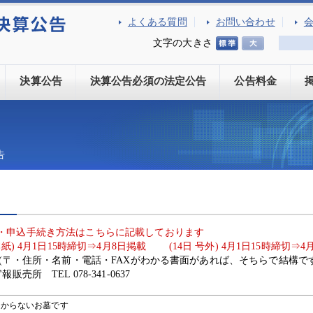
よくある質問
お問い合わせ
文字の大きさ
決算公告
決算公告必須の法定公告
公告料金
告
・申込手続き方法はこちらに記載しております
本紙) 4月1日15時締切⇒4月8日掲載 (14日 号外) 4月1日15時締切⇒4
(〒・住所・名前・電話・FAXがわかる書面があれば、そちらで結構です
所 TEL 078-341-0637
わからないお墓です