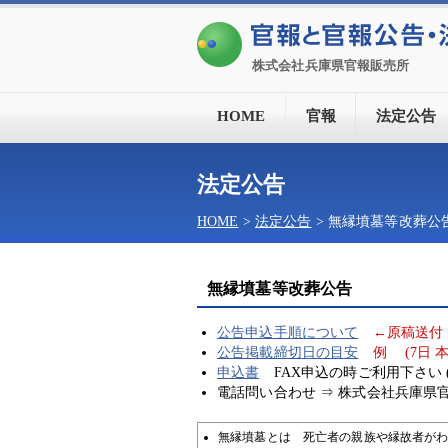
株式会社兵庫県官報販売所
HOME
官報
法定公告
法定公告
HOME
>
法定公告
> 無縁墳墓等改葬公
無縁墳墓等改葬公告
公告申込手順について
←原稿送付
公告掲載締切日の目安
例 (7日 
申込書
FAX申込の時ご利用下さい 
電話問い合わせ ⇒ 株式会社兵庫県官報販売
無縁墳墓とは 死亡者の親族や縁故者が