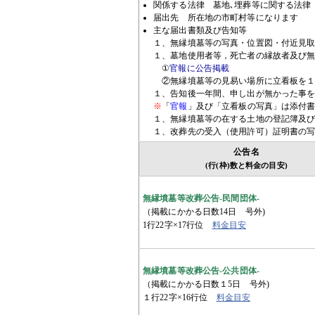
関係する法律 墓地､埋葬等に関する法律
届出先 所在地の市町村等になります
主な届出書類及び告知等
１、無縁墳墓等の写真・位置図・付近見
１、墓地使用者等，死亡者の縁故者及び
①
官報に公告掲載
②無縁墳墓等の見易い場所に立看板を１
１、告知後一年間、申し出が無かった事
※
「
官報
」及び「立看板の写真」は添付
１、無縁墳墓等の在する土地の登記簿及
１、改葬先の受入（使用許可）証明書の
公告名
(行(枠)数と料金の目安)
無縁墳墓等改葬公告-民間団体-
（掲載にかかる日数14日 号外)
1行22字×17行位
料金目安
無縁墳墓等改葬公告-公共団体-
（掲載にかかる日数１5日 号外)
１行22字×16行位
料金目安